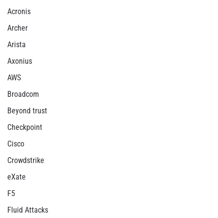
Acronis
Archer
Arista
Axonius
AWS
Broadcom
Beyond trust
Checkpoint
Cisco
Crowdstrike
eXate
F5
Fluid Attacks