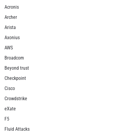
Acronis
Archer
Arista
Axonius
AWS
Broadcom
Beyond trust
Checkpoint
Cisco
Crowdstrike
eXate
F5
Fluid Attacks