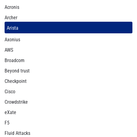
Acronis
Archer
Arista
Axonius
AWS
Broadcom
Beyond trust
Checkpoint
Cisco
Crowdstrike
eXate
F5
Fluid Attacks