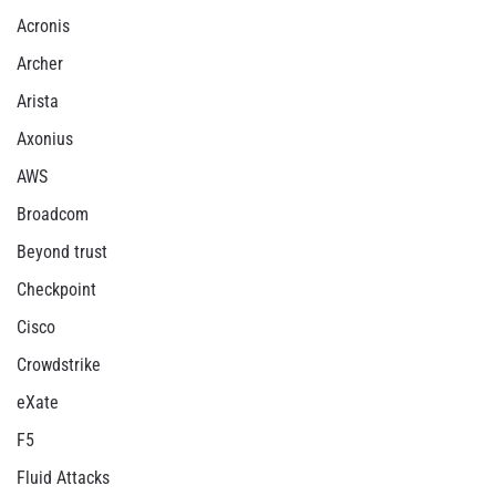
Acronis
Archer
Arista
Axonius
AWS
Broadcom
Beyond trust
Checkpoint
Cisco
Crowdstrike
eXate
F5
Fluid Attacks