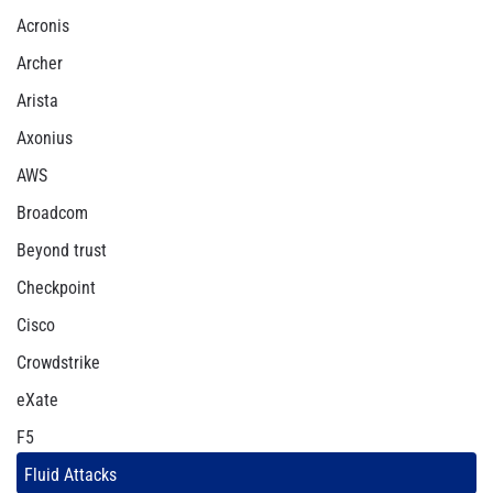
Acronis
Archer
Arista
Axonius
AWS
Broadcom
Beyond trust
Checkpoint
Cisco
Crowdstrike
eXate
F5
Fluid Attacks